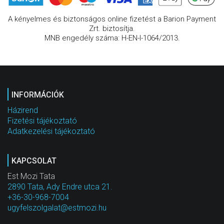
A kényelmes és biztonságos online fizetést a Barion Payment
Zrt. biztosítja.
MNB engedély száma: H-EN-I-1064/2013.
INFORMÁCIÓK
Házirend
Fizetési tájékoztató
Adatkezelési tájékoztató
KAPCSOLAT
Est Mozi Tata
2890 Tata, Ady Endre utca 21.
+36-30-968-7004
ugyfelszolgalat@estmozi.hu