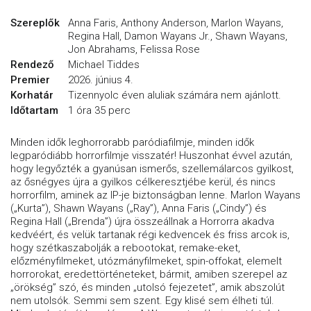
Szereplők
Anna Faris, Anthony Anderson, Marlon Wayans,
Regina Hall, Damon Wayans Jr., Shawn Wayans,
Jon Abrahams, Felissa Rose
Rendező
Michael Tiddes
Premier
2026. június 4.
Korhatár
Tizennyolc éven aluliak számára nem ajánlott.
Időtartam
1 óra 35 perc
Minden idők leghorrorabb paródiafilmje, minden idők
legparódiább horrorfilmje visszatér! Huszonhat évvel azután,
hogy legyőzték a gyanúsan ismerős, szellemálarcos gyilkost,
az ősnégyes újra a gyilkos célkeresztjébe kerül, és nincs
horrorfilm, aminek az IP-je biztonságban lenne. Marlon Wayans
(„Kurta”), Shawn Wayans („Ray”), Anna Faris („Cindy”) és
Regina Hall („Brenda”) újra összeállnak a Horrorra akadva
kedvéért, és velük tartanak régi kedvencek és friss arcok is,
hogy szétkaszabolják a rebootokat, remake-eket,
előzményfilmeket, utózmányfilmeket, spin-offokat, elemelt
horrorokat, eredettörténeteket, bármit, amiben szerepel az
„örökség” szó, és minden „utolsó fejezetet”, amik abszolút
nem utolsók. Semmi sem szent. Egy klisé sem élheti túl.