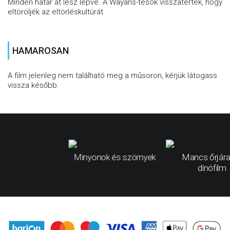
Minden határ át lesz lépve. A Wayans-tesók visszatértek, hogy
eltöröljék az eltörléskultúrát.
HAMAROSAN
A film jelenleg nem található meg a műsoron, kérjük látogass
vissza később.
Minyonok és szörnyek
Mancs őrjára
dínófilm