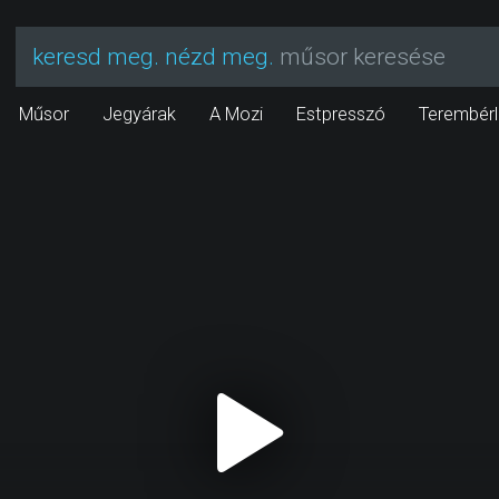
keresd meg. nézd meg.
műsor keresése
Műsor
Jegyárak
A Mozi
Estpresszó
Terembérl