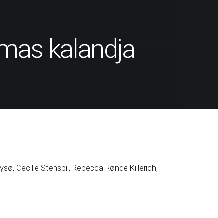
as kalandja
ysø, Cecilie Stenspil, Rebecca Rønde Kiilerich,