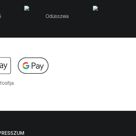
5
Odüsszeia
Az idege
osítja.
PRESSZUM