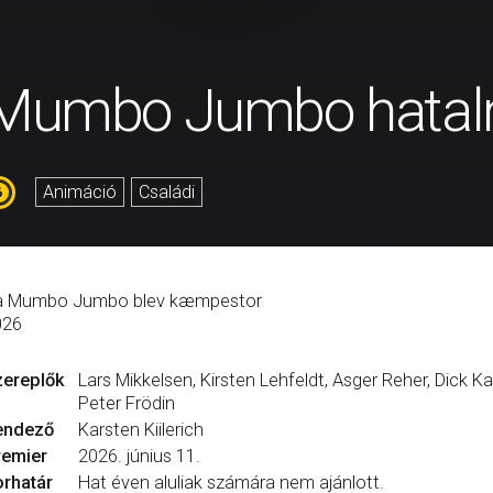
Mumbo Jumbo hatalm
Animáció
Családi
s_html] =>
a Mumbo Jumbo blev kæmpestor
026
zereplők
Lars Mikkelsen, Kirsten Lehfeldt, Asger Reher, Dick Ka
Peter Frödin
endező
Karsten Kiilerich
remier
2026. június 11.
rhatár
Hat éven aluliak számára nem ajánlott.