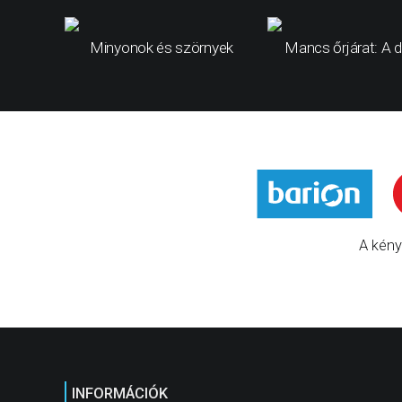
Minyonok és szörnyek
Mancs őrjárat: A d
A kény
INFORMÁCIÓK