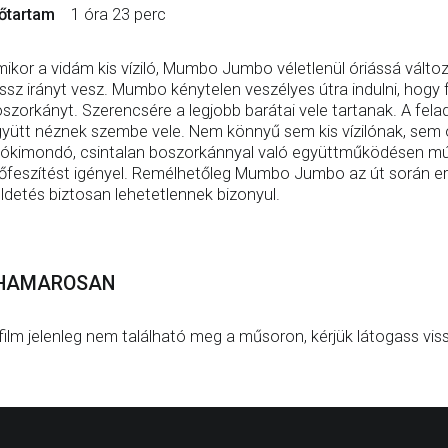
őtartam
1 óra 23 perc
ikor a vidám kis víziló, Mumbo Jumbo véletlenül óriássá változi
ssz irányt vesz. Mumbo kénytelen veszélyes útra indulni, hogy
szorkányt. Szerencsére a legjobb barátai vele tartanak. A felad
yütt néznek szembe vele. Nem könnyű sem kis vízilónak, sem ór
ókimondó, csintalan boszorkánnyal való együttműködésen múli
őfeszítést igényel. Remélhetőleg Mumbo Jumbo az út során erő
ldetés biztosan lehetetlennek bizonyul.
HAMAROSAN
film jelenleg nem található meg a műsoron, kérjük látogass vis