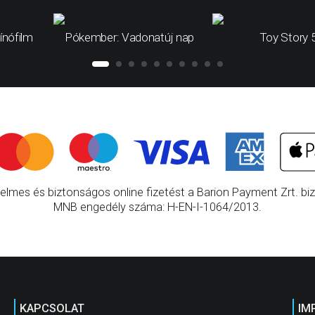
ínófilm
Pókember: Vadonatúj nap
Toy Story 
elmes és biztonságos online fizetést a Barion Payment Zrt. bizt
MNB engedély száma: H-EN-I-1064/2013.
KAPCSOLAT
IM