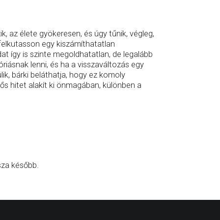
k, az élete gyökeresen, és úgy tűnik, végleg,
 felkutasson egy kiszámíthatatlan
at így is szinte megoldhatatlan, de legalább
iásnak lenni, és ha a visszaváltozás egy
k, bárki beláthatja, hogy ez komoly
s hitet alakít ki önmagában, különben a
sza később.