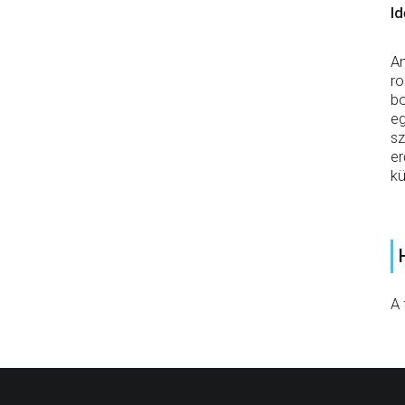
Id
Am
ro
bo
eg
sz
er
kü
A 