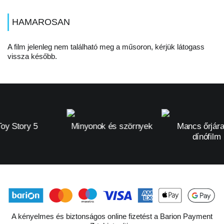
HAMAROSAN
A film jelenleg nem található meg a műsoron, kérjük látogass
vissza később.
Toy Story 5
Minyonok és szörnyek
Mancs őrjára
dínófilm
A kényelmes és biztonságos online fizetést a Barion Payment