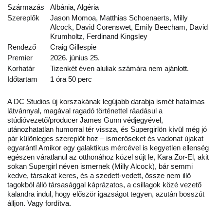
Származás
Albánia, Algéria
Szereplők
Jason Momoa, Matthias Schoenaerts, Milly
Alcock, David Corenswet, Emily Beecham, David
Krumholtz, Ferdinand Kingsley
Rendező
Craig Gillespie
Premier
2026. június 25.
Korhatár
Tizenkét éven aluliak számára nem ajánlott.
Időtartam
1 óra 50 perc
A DC Studios új korszakának legújabb darabja ismét hatalmas
látvánnyal, magával ragadó történettel ráadásul a
stúdióvezető/producer James Gunn védjegyével,
utánozhatatlan humorral tér vissza, és Supergirlön kívül még jó
pár különleges szereplőt hoz – ismerőseket és vadonat újakat
egyaránt! Amikor egy galaktikus mércével is kegyetlen ellenség
egészen váratlanul az otthonához közel sújt le, Kara Zor-El, akit
sokan Supergirl néven ismernek (Milly Alcock), bár semmi
kedve, társakat keres, és a szedett-vedett, össze nem illő
tagokból álló társasággal káprázatos, a csillagok közé vezető
kalandra indul, hogy először igazságot tegyen, azután bosszút
álljon. Vagy fordítva.