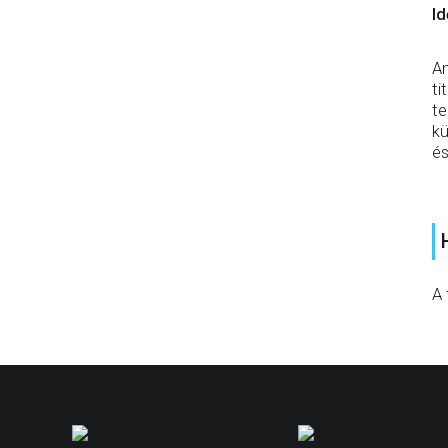
Id
Am
ti
te
kü
és
A 