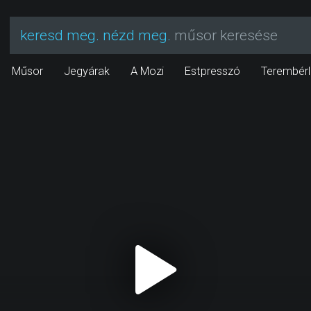
keresd meg. nézd meg.
műsor keresése
Műsor
Jegyárak
A Mozi
Estpresszó
Terembérl