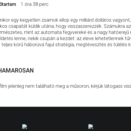
őtartam
1 óra 38 perc
ikor egy kegyetlen zsarnok ellop egy milliárd dolláros vagyont
tkos csapatát küldik utána, hogy visszaszerezzék. Számukra az
rmészetes, mint az automata fegyvereké és a nagy hatóerej
ldetés lenne, nekik csupán a kezdet: az eleve lehetetlennek t
 teljes körű háborúvá fajul stratégia, megtévesztés és túlélés 
HAMAROSAN
film jelenleg nem található meg a műsoron, kérjük látogass vis