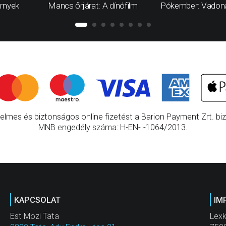
rnyek
Mancs őrjárat: A dínófilm
Pókember: Vadona
elmes és biztonságos online fizetést a Barion Payment Zrt. bizt
MNB engedély száma: H-EN-I-1064/2013.
KAPCSOLAT
IM
Est Mozi Tata
Lexk