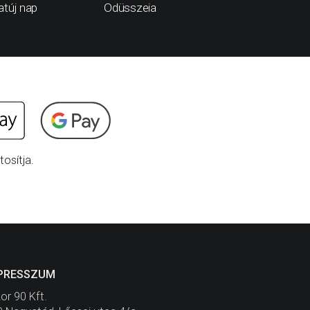
túj nap
Odüsszeia
Az idege
osítja.
PRESSZUM
or 90 Kft.