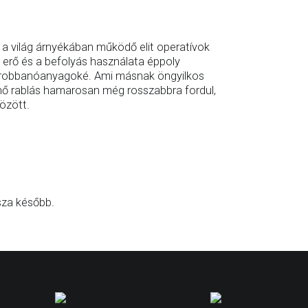
, a világ árnyékában működő elit operatívok
 erő és a befolyás használata éppoly
ű robbanóanyagoké. Ami másnak öngyilkos
űnő rablás hamarosan még rosszabbra fordul,
között.
sza később.