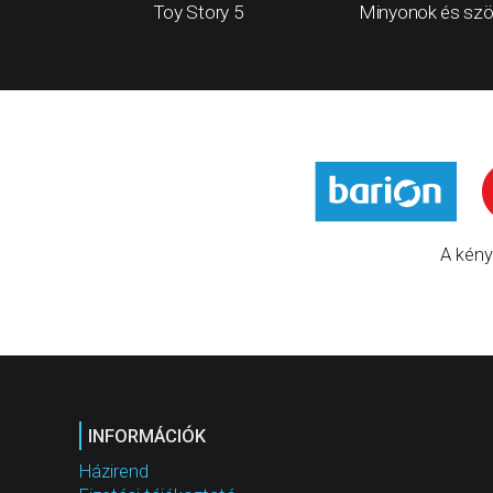
Toy Story 5
Minyonok és szö
A kény
INFORMÁCIÓK
Házirend