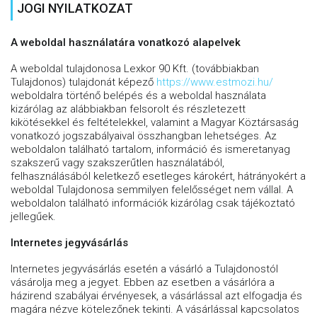
JOGI NYILATKOZAT
A weboldal használatára vonatkozó alapelvek
A weboldal tulajdonosa Lexkor 90 Kft. (továbbiakban
Tulajdonos) tulajdonát képező
https://www.estmozi.hu/
weboldalra történő belépés és a weboldal használata
kizárólag az alábbiakban felsorolt és részletezett
kikötésekkel és feltételekkel, valamint a Magyar Köztársaság
vonatkozó jogszabályaival összhangban lehetséges. Az
weboldalon található tartalom, információ és ismeretanyag
szakszerű vagy szakszerűtlen használatából,
felhasználásából keletkező esetleges károkért, hátrányokért a
weboldal Tulajdonosa semmilyen felelősséget nem vállal. A
weboldalon található információk kizárólag csak tájékoztató
jellegűek.
Internetes jegyvásárlás
Internetes jegyvásárlás esetén a vásárló a Tulajdonostól
vásárolja meg a jegyet. Ebben az esetben a vásárlóra a
házirend szabályai érvényesek, a vásárlással azt elfogadja és
magára nézve kötelezőnek tekinti. A vásárlással kapcsolatos