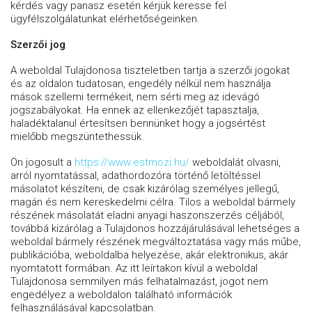
kérdés vagy panasz esetén kérjük keresse fel
ügyfélszolgálatunkat elérhetőségeinken.
Szerzői jog
A weboldal Tulajdonosa tiszteletben tartja a szerzői jogokat
és az oldalon tudatosan, engedély nélkül nem használja
mások szellemi termékeit, nem sérti meg az idevágó
jogszabályokat. Ha ennek az ellenkezőjét tapasztalja,
haladéktalanul értesítsen bennünket hogy a jogsértést
mielőbb megszüntethessük.
Ön jogosult a
https://www.estmozi.hu/
weboldalát olvasni,
arról nyomtatással, adathordozóra történő letöltéssel
másolatot készíteni, de csak kizárólag személyes jellegű,
magán és nem kereskedelmi célra. Tilos a weboldal bármely
részének másolatát eladni anyagi haszonszerzés céljából,
továbbá kizárólag a Tulajdonos hozzájárulásával lehetséges a
weboldal bármely részének megváltoztatása vagy más műbe,
publikációba, weboldalba helyezése, akár elektronikus, akár
nyomtatott formában. Az itt leírtakon kívül a weboldal
Tulajdonosa semmilyen más felhatalmazást, jogot nem
engedélyez a weboldalon található információk
felhasználásával kapcsolatban.