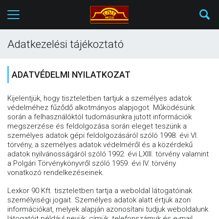
Adatkezelési tájékoztató
ADATVÉDELMI NYILATKOZAT
Kijelentjük, hogy tiszteletben tartjuk a személyes adatok
védelméhez fűződő alkotmányos alapjogot. Működésünk
során a felhasználóktól tudomásunkra jutott információk
megszerzése és feldolgozása során eleget teszünk a
személyes adatok gépi feldolgozásáról szóló 1998. évi VI.
törvény, a személyes adatok védelméről és a közérdekű
adatok nyilvánosságáról szóló 1992. évi LXIII. törvény valamint
a Polgári Törvénykönyvről szóló 1959. évi IV. törvény
vonatkozó rendelkezéseinek.
Lexkor 90 Kft. tiszteletben tartja a weboldal látogatóinak
személyiségi jogait. Személyes adatok alatt értjük azon
információkat, melyek alapján azonosítani tudjuk weboldalunk
látogatóit például nevük, címük, telefonszámuk és e-mail