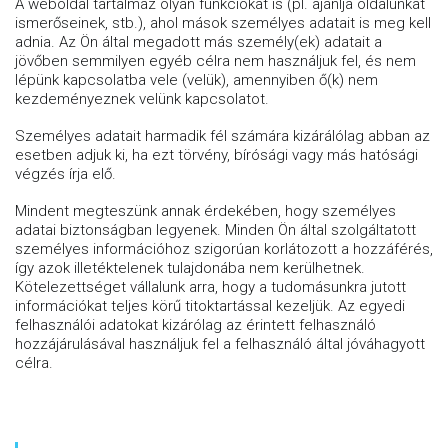
A weboldal tartalmaz olyan funkciókat is (pl. ajánlja oldalunkat
ismerőseinek, stb.), ahol mások személyes adatait is meg kell
adnia. Az Ön által megadott más személy(ek) adatait a
jövőben semmilyen egyéb célra nem használjuk fel, és nem
lépünk kapcsolatba vele (velük), amennyiben ő(k) nem
kezdeményeznek velünk kapcsolatot.
Személyes adatait harmadik fél számára kizárálólag abban az
esetben adjuk ki, ha ezt törvény, bírósági vagy más hatósági
végzés írja elő.
Mindent megteszünk annak érdekében, hogy személyes
adatai biztonságban legyenek. Minden Ön által szolgáltatott
személyes információhoz szigorúan korlátozott a hozzáférés,
így azok illetéktelenek tulajdonába nem kerülhetnek.
Kötelezettséget vállalunk arra, hogy a tudomásunkra jutott
információkat teljes körű titoktartással kezeljük. Az egyedi
felhasználói adatokat kizárólag az érintett felhasználó
hozzájárulásával használjuk fel a felhasználó által jóváhagyott
célra.