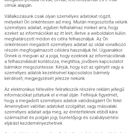
címük alapján.
Vállalkozásunk csak olyan személyes adatokat rögzít,
melyeket Ön önkéntesen ad meg. Miután megosztotta velünk
személyes adatait, egyben felhatalmaz minket arra, hogy
ezeket az információkat az itt leírt, illetve a weboldalon külön
meghatározott módon és célra felhasználjuk. Az Ön
önkéntesen megadott személyes adatait az oldal vonatkozó
részén megfogalmazott célokra használjuk fel. Ugyanakkor
Önnek is megvan az a joga, hogy ezeknek az információknak
a felhasználását korlátozza, megtiltsa, jövőbeni kapcsolatot
bármikor megszüntesse. Kérjük, hogy ezt az igényét vagy a
személyes adatok kezelésével kapcsolatos bármely
kérdését, megjegyzését jelezze nekünk.
Az elektronikus hírlevélre feliratkozók részére reklám jellegű
információkat juttatunk el e-mail útján. Felhívjuk figyelmét,
hogy a megadott személyes adatok valódiságáért Ön felel.
Amennyiben valótlan adatokat szolgáltat, vagy másvalaki
személyes adatait adja meg, az érintetteknek ebből kára
származhat és polgári jogi, büntetőjogi és szabálysértési
eljárást kezdeményezhetnek.