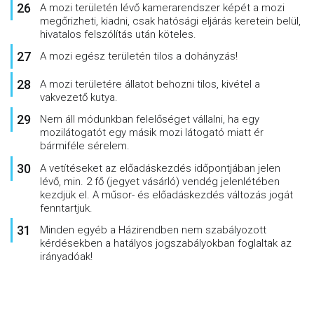
A mozi területén lévő kamerarendszer képét a mozi
megőrizheti, kiadni, csak hatósági eljárás keretein belül,
hivatalos felszólítás után köteles.
A mozi egész területén tilos a dohányzás!
A mozi területére állatot behozni tilos, kivétel a
vakvezető kutya.
Nem áll módunkban felelőséget vállalni, ha egy
mozilátogatót egy másik mozi látogató miatt ér
bármiféle sérelem.
A vetítéseket az előadáskezdés időpontjában jelen
lévő, min. 2 fő (jegyet vásárló) vendég jelenlétében
kezdjük el. A műsor- és előadáskezdés változás jogát
fenntartjuk.
Minden egyéb a Házirendben nem szabályozott
kérdésekben a hatályos jogszabályokban foglaltak az
irányadóak!