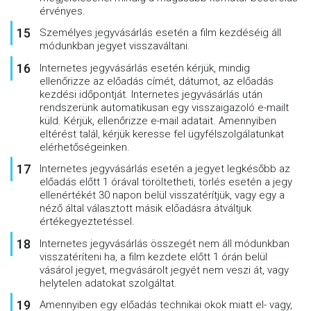
érvényes.
Személyes jegyvásárlás esetén a film kezdéséig áll
módunkban jegyet visszaváltani.
Internetes jegyvásárlás esetén kérjük, mindig
ellenőrizze az előadás címét, dátumot, az előadás
kezdési időpontját. Internetes jegyvásárlás után
rendszerünk automatikusan egy visszaigazoló e-mailt
küld. Kérjük, ellenőrizze e-mail adatait. Amennyiben
eltérést talál, kérjük keresse fel ügyfélszolgálatunkat
elérhetőségeinken.
Internetes jegyvásárlás esetén a jegyet legkésőbb az
előadás előtt 1 órával töröltetheti, törlés esetén a jegy
ellenértékét 30 napon belül visszatérítjük, vagy egy a
néző által választott másik előadásra átváltjuk
értékegyeztetéssel.
Internetes jegyvásárlás összegét nem áll módunkban
visszatéríteni ha, a film kezdete előtt 1 órán belül
vásárol jegyet, megvásárolt jegyét nem veszi át, vagy
helytelen adatokat szolgáltat.
Amennyiben egy előadás technikai okok miatt el- vagy,