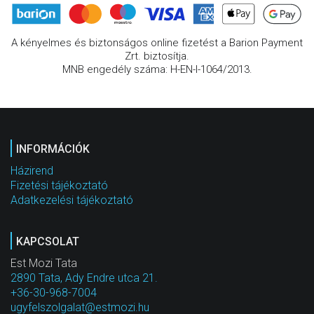
A kényelmes és biztonságos online fizetést a Barion Payment
Zrt. biztosítja.
MNB engedély száma: H-EN-I-1064/2013.
INFORMÁCIÓK
Házirend
Fizetési tájékoztató
Adatkezelési tájékoztató
KAPCSOLAT
Est Mozi Tata
2890 Tata, Ady Endre utca 21.
+36-30-968-7004
ugyfelszolgalat@estmozi.hu