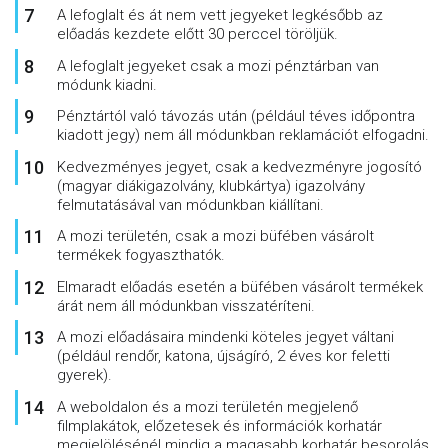
A lefoglalt és át nem vett jegyeket legkésőbb az
előadás kezdete előtt 30 perccel töröljük.
A lefoglalt jegyeket csak a mozi pénztárban van
módunk kiadni.
Pénztártól való távozás után (például téves időpontra
kiadott jegy) nem áll módunkban reklamációt elfogadni.
Kedvezményes jegyet, csak a kedvezményre jogosító
(magyar diákigazolvány, klubkártya) igazolvány
felmutatásával van módunkban kiállítani.
A mozi területén, csak a mozi büfében vásárolt
termékek fogyaszthatók.
Elmaradt előadás esetén a büfében vásárolt termékek
árát nem áll módunkban visszatéríteni.
A mozi előadásaira mindenki köteles jegyet váltani
(például rendőr, katona, újságíró, 2 éves kor feletti
gyerek).
A weboldalon és a mozi területén megjelenő
filmplakátok, előzetesek és információk korhatár
megjelölésénél mindig a magasabb korhatár besorolás