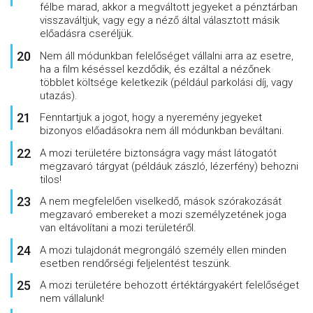
félbe marad, akkor a megváltott jegyeket a pénztárban
visszaváltjuk, vagy egy a néző által választott másik
előadásra cseréljük.
Nem áll módunkban felelőséget vállalni arra az esetre,
ha a film késéssel kezdődik, és ezáltal a nézőnek
többlet költsége keletkezik (például parkolási díj, vagy
utazás).
Fenntartjuk a jogot, hogy a nyeremény jegyeket
bizonyos előadásokra nem áll módunkban beváltani.
A mozi területére biztonságra vagy mást látogatót
megzavaró tárgyat (példáuk zászló, lézerfény) behozni
tilos!
A nem megfelelően viselkedő, mások szórakozását
megzavaró embereket a mozi személyzetének joga
van eltávolítani a mozi területéről.
A mozi tulajdonát megrongáló személy ellen minden
esetben rendőrségi feljelentést teszünk.
A mozi területére behozott értéktárgyakért felelőséget
nem vállalunk!